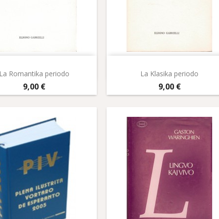
Aperçu rapide
Aperçu rapide


La Romantika periodo
La Klasika periodo
Prix
Prix
9,00 €
9,00 €