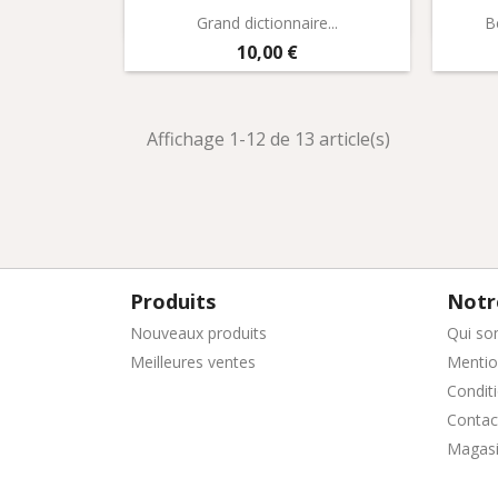
Aperçu rapide

Grand dictionnaire...
B
Prix
10,00 €
Affichage 1-12 de 13 article(s)
Produits
Notr
Nouveaux produits
Qui so
Meilleures ventes
Mentio
Conditi
Contac
Magas