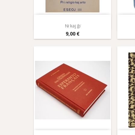
Aperçu rapide

Ni kaj ĝi
Prix
9,00 €