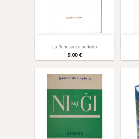
Aperçu rapide

La Renesanca periodo
Prix
9,00 €