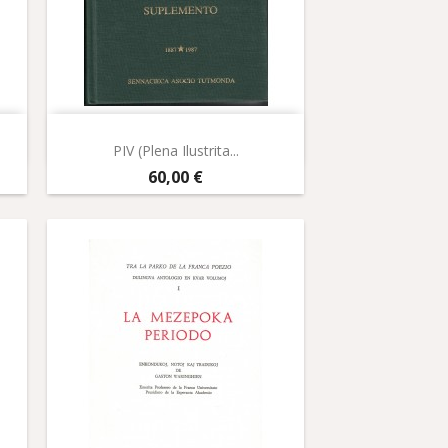
Aperçu rapide

PIV (Plena Ilustrita...
Prix
60,00 €