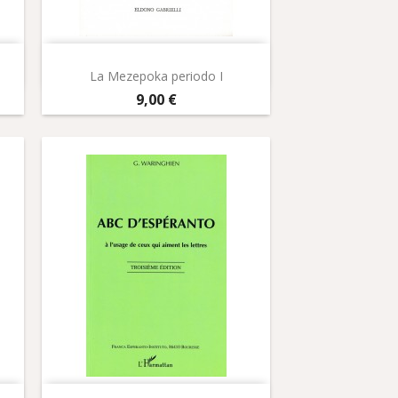
Aperçu rapide

La Mezepoka periodo I
Prix
9,00 €