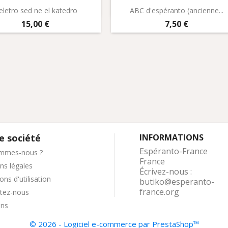
Aperçu rapide
Aperçu rapide


eletro sed ne el katedro
ABC d'espéranto (ancienne...
Prix
Prix
15,00 €
7,50 €
e société
INFORMATIONS
Espéranto-France
mmes-nous ?
France
ns légales
Écrivez-nous :
ons d'utilisation
butiko@esperanto-
france.org
tez-nous
ins
© 2026 - Logiciel e-commerce par PrestaShop™