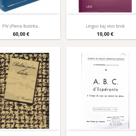
Aperçu rapide
Aperçu rapide


PIV (Plena Ilustrita...
Lingvo kaj vivo brok
Prix
Prix
60,00 €
10,00 €