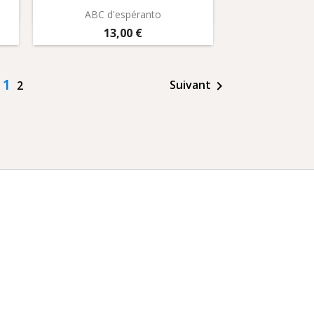
Aperçu rapide

ABC d'espéranto
Prix
13,00 €
1
Suivant
2
