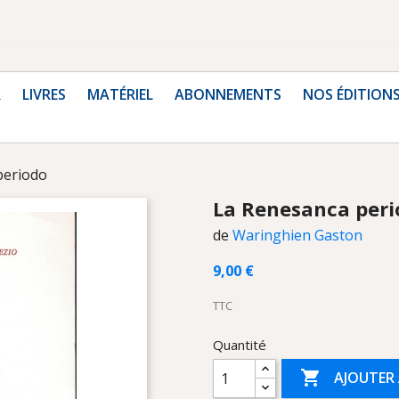
R
LIVRES
MATÉRIEL
ABONNEMENTS
NOS ÉDITION
periodo
La Renesanca peri
de
Waringhien Gaston
9,00 €
TTC
Quantité

AJOUTER 