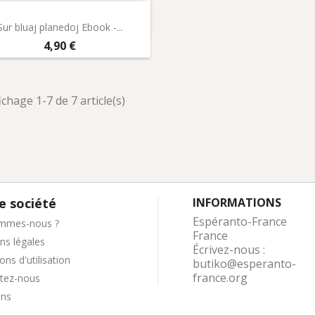
Aperçu rapide

Sur bluaj planedoj Ebook -...
Prix
4,90 €
ichage 1-7 de 7 article(s)
e société
INFORMATIONS
Espéranto-France
mmes-nous ?
France
ns légales
Écrivez-nous :
ons d'utilisation
butiko@esperanto-
france.org
tez-nous
ins