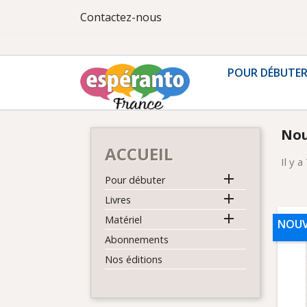
Contactez-nous
POUR DÉBUTE
Nou
ACCUEIL
Il y a

Pour débuter

Livres

Matériel
NOUV
Abonnements
Nos éditions