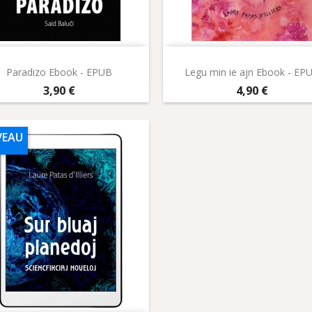
Aperçu rapide
Aperçu rapide


Paradizo Ebook - EPUB
Legu min ie ajn Ebook - EP
Prix
Prix
3,90 €
4,90 €
EAU