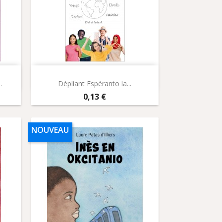
Aperçu rapide

.
Dépliant Espéranto la...
Prix
0,13 €
NOUVEAU