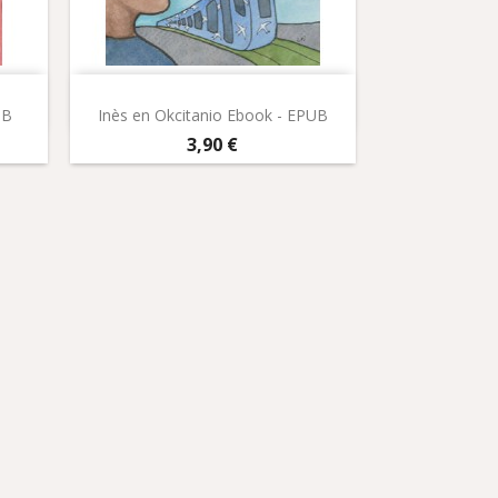
Aperçu rapide

UB
Inès en Okcitanio Ebook - EPUB
Prix
3,90 €