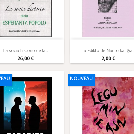
Aperçu rapide
Aperçu rapide


La socia historio de la...
La Edikto de Nanto kaj ĝia..
Prix
Prix
26,00 €
2,00 €
EAU
NOUVEAU