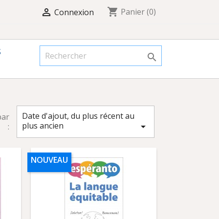
shopping_cart

Panier
(0)
Connexion
S

Date d'ajout, du plus récent au
par
plus ancien

:
NOUVEAU