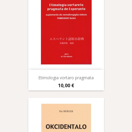
Etimologia vortaro pragmata
Prix
10,00 €