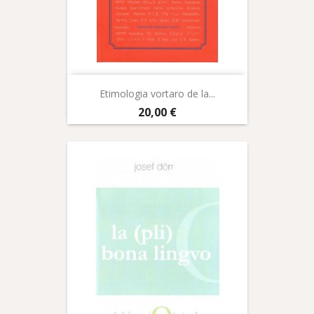
Etimologia vortaro de la...
Prix
20,00 €