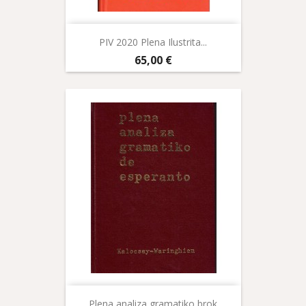
PIV 2020 Plena Ilustrita...
Prix
65,00 €
Plena analiza gramatiko brok