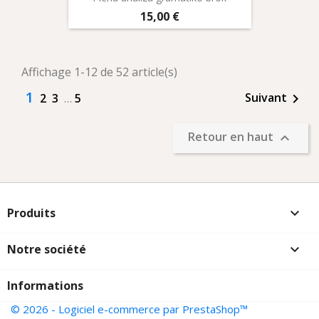
Prix
15,00 €
Affichage 1-12 de 52 article(s)
1
Suivant
2
3
…
5

Retour en haut

Produits

Notre société

Informations
© 2026 - Logiciel e-commerce par PrestaShop™