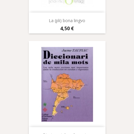
La (pli) bona lingvo
Prix
4,50 €