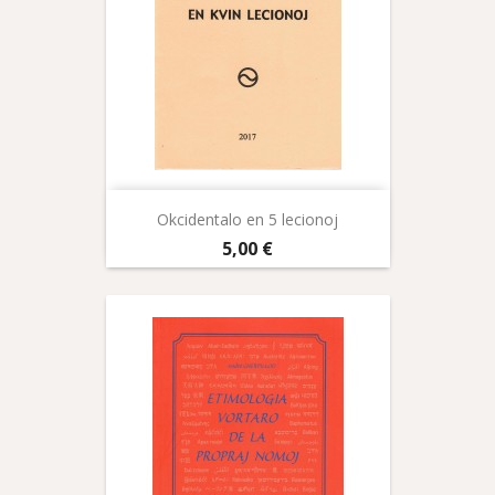
Okcidentalo en 5 lecionoj
Prix
5,00 €