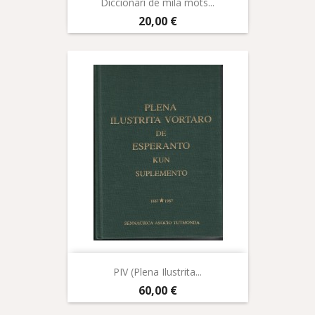
Diccionari de mila mots...
Prix
20,00 €
PIV (Plena Ilustrita...
Prix
60,00 €