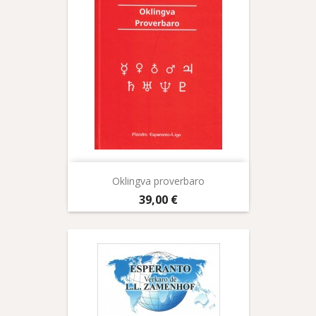
Oklingva proverbaro
Prix
39,00 €