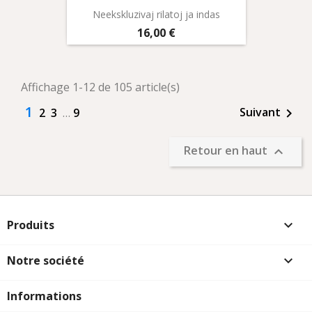
Neekskluzivaj rilatoj ja indas
Prix
16,00 €
Affichage 1-12 de 105 article(s)
1
Suivant
2
3
…
9

Retour en haut

Produits

Notre société

Informations