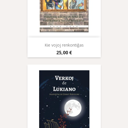
Kie vojoj renkontiĝas
Prix
25,00 €