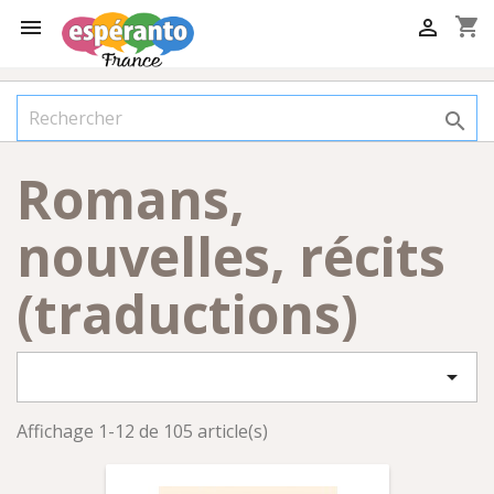
shopping_cart



Romans,
nouvelles, récits
(traductions)

Affichage 1-12 de 105 article(s)