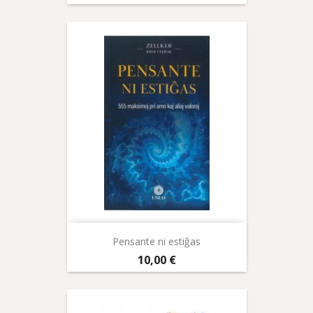
Pensante ni estiĝas
Prix
10,00 €