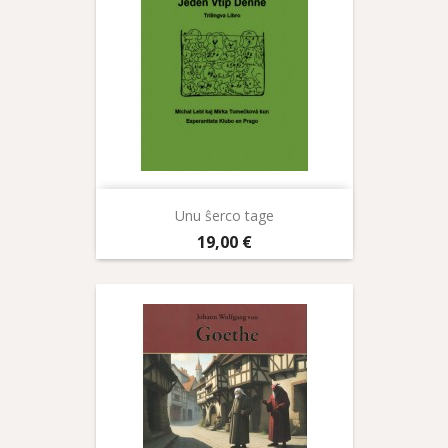
Unu ŝerco tage
Prix
19,00 €