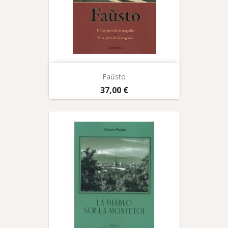
Faŭsto
Prix
37,00 €