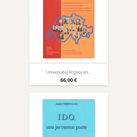
Universalaj lingvoj en...
Prix
66,00 €