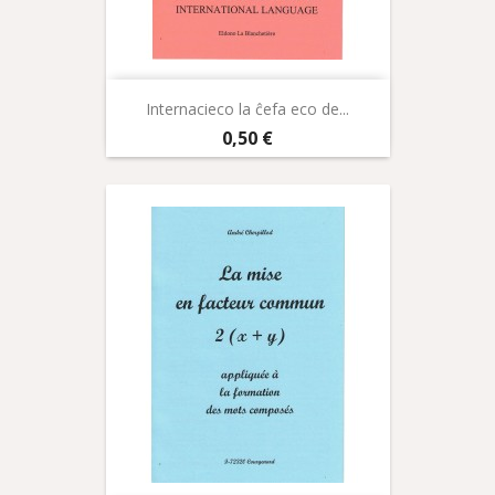
Internacieco la ĉefa eco de...
Prix
0,50 €