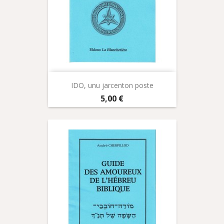
IDO, unu jarcenton poste
Prix
5,00 €