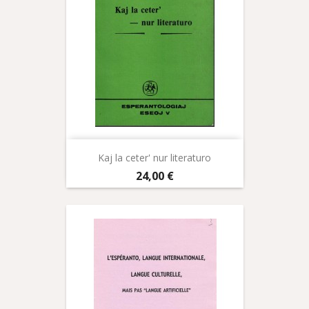
Kaj la ceter' nur literaturo
Prix
24,00 €