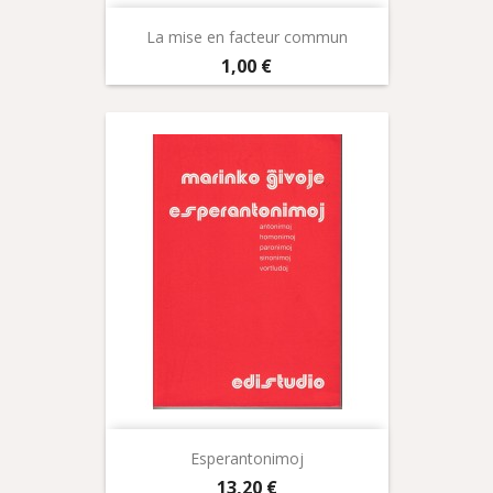
La mise en facteur commun
Prix
1,00 €
Esperantonimoj
Prix
13,20 €