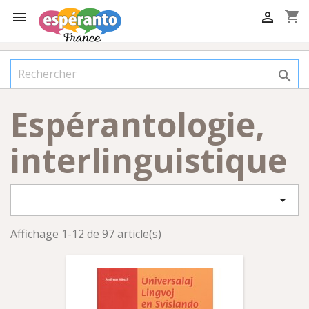
shopping_cart



Espérantologie,
interlinguistique

Affichage 1-12 de 97 article(s)