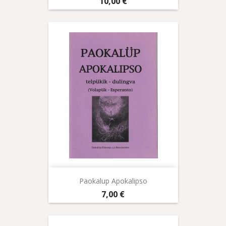
Prix
10,00 €
Paokalup Apokalipso
Prix
7,00 €