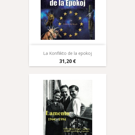
La Konflikto de la epokoj
Prix
31,20 €