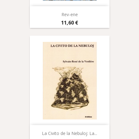
Rev-ene
Prix
11,60 €
La Civito de la Nebuloj: La...