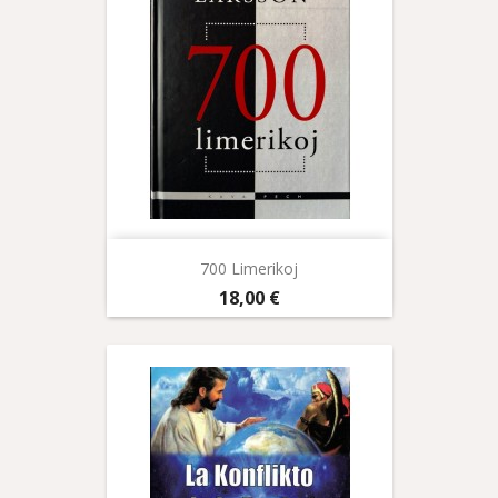
700 Limerikoj
Prix
18,00 €