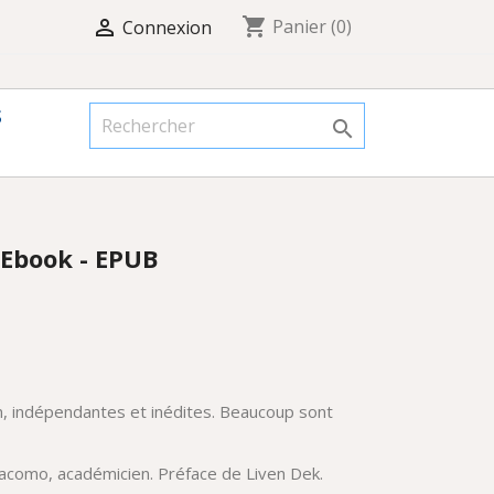
shopping_cart

Panier
(0)
Connexion
S

 Ebook - EPUB
on, indépendantes et inédites. Beaucoup sont
 Jacomo, académicien. Préface de Liven Dek.