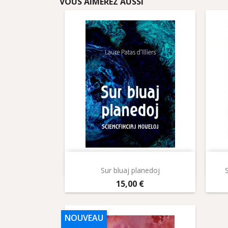
VOUS AIMEREZ AUSSI
Aperçu rapide

Sur bluaj planedoj
S
Prix
15,00 €
NOUVEAU