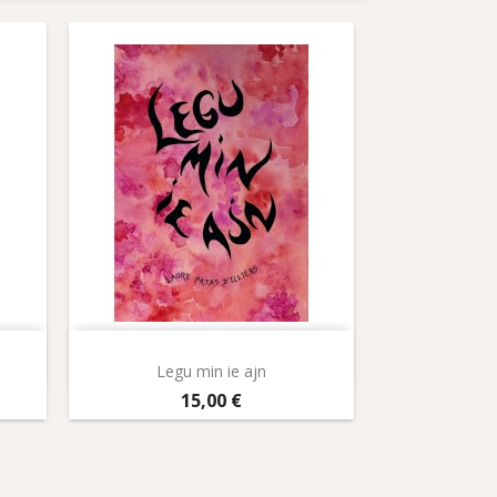
Aperçu rapide

Legu min ie ajn
Prix
15,00 €