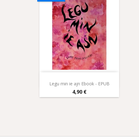
Aperçu rapide

Legu min ie ajn Ebook - EPUB
Prix
4,90 €