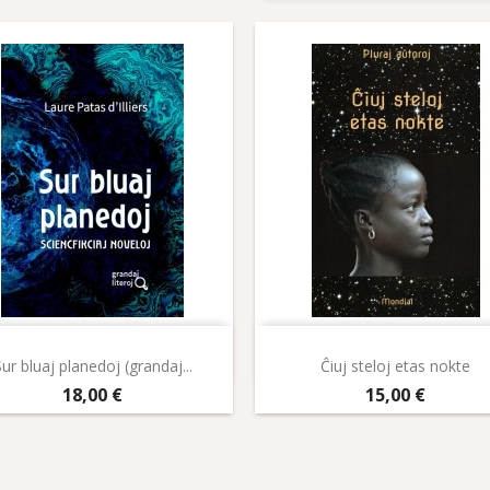
Aperçu rapide
Aperçu rapide


ur bluaj planedoj (grandaj...
Ĉiuj steloj etas nokte
Prix
Prix
18,00 €
15,00 €