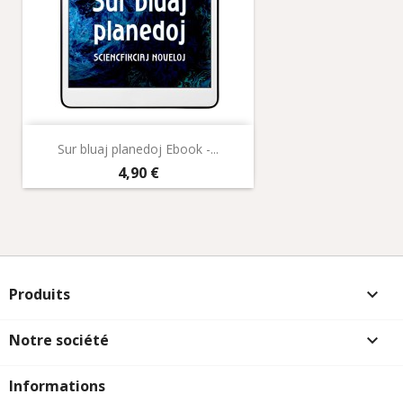
Sur bluaj planedoj Ebook -...
Prix
4,90 €
Produits

Notre société

Informations