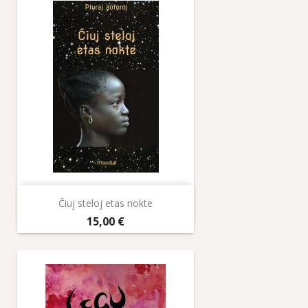
Ĉiuj steloj etas nokte
Prix
15,00 €