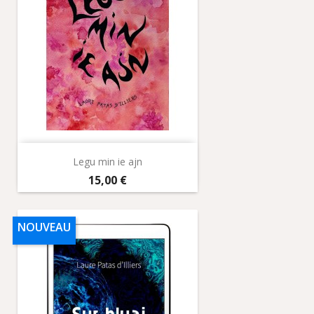
Legu min ie ajn
Prix
15,00 €
NOUVEAU