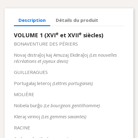
Description
Détails du produit
e
e
VOLUME 1 (XVI
et XVII
siècles)
BONAVENTURE DES PÉRIERS
Novaj distraĵoj kaj Amuzaj Ekdiraĵoj
(Les nouvelles
récréations et joyeux devis)
GUILLERAGUES
Portugalaj leteroj
(Lettres portugaises)
MOLIÈRE
Nobela burĝo
(Le bourgeois gentilhomme)
Kleraj virinoj
(Les gemmes savantes)
RACINE