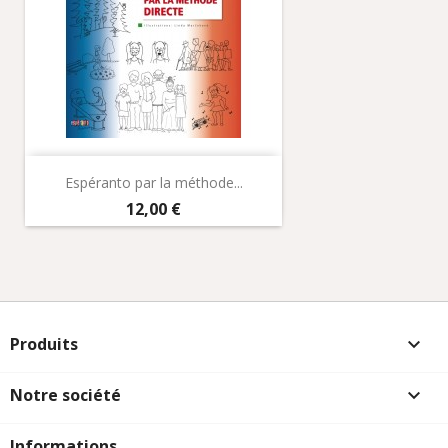
Espéranto par la méthode...
Prix
12,00 €
Produits

Notre société

Informations