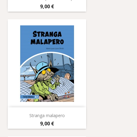
Prix
9,00 €
Stranga malapero
Prix
9,00 €