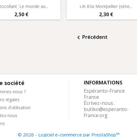
Aperçu rapide
Aperçu rapide


tocollant 'Le monde au...
UK 83a Montpellier (série...
Prix
Prix
2,50 €
2,30 €
Précédent

e société
INFORMATIONS
Espéranto-France
mmes-nous ?
France
ns légales
Écrivez-nous :
ons d'utilisation
butiko@esperanto-
france.org
tez-nous
ins
© 2026 - Logiciel e-commerce par PrestaShop™