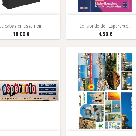
Aperçu rapide
Aperçu rapide


ac cabas en tissu noir,...
Le Monde de l'Espéranto...
Prix
Prix
18,00 €
4,50 €