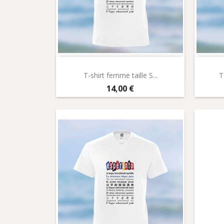
Aperçu rapide

T-shirt femme taille S...
T
Prix
14,00 €