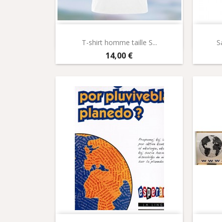
Aperçu rapide

T-shirt homme taille S...
S
Prix
14,00 €