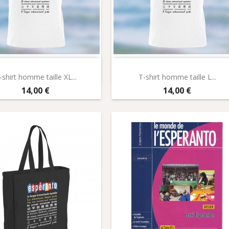
Aperçu rapide
Aperçu rapide


-shirt homme taille XL...
T-shirt homme taille L...
Prix
Prix
14,00 €
14,00 €