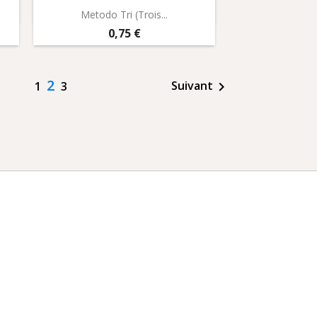
Aperçu rapide

Metodo Tri (Trois...
Prix
0,75 €
2
Suivant
1
3
