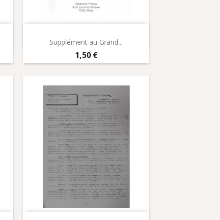
Aperçu rapide

Supplément au Grand...
Prix
1,50 €