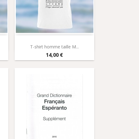
Aperçu rapide

T-shirt homme taille M...
Prix
14,00 €