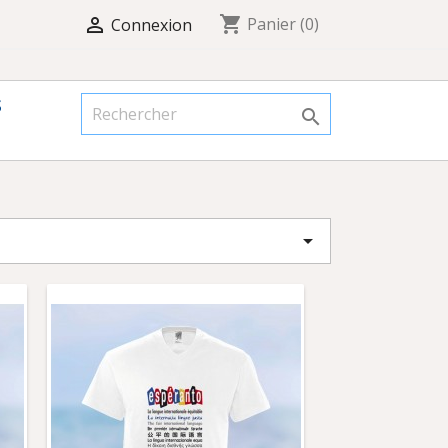
shopping_cart

Panier
(0)
Connexion
S

