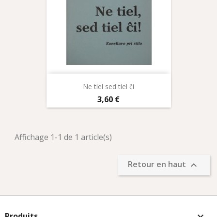
Ne tiel sed tiel ĉi
Prix
3,60 €
Affichage 1-1 de 1 article(s)
Retour en haut

Produits
