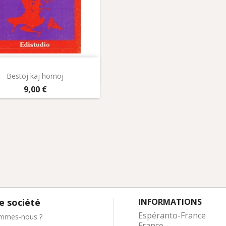
Aperçu rapide

Bestoj kaj homoj
Prix
9,00 €
e société
INFORMATIONS
Espéranto-France
mmes-nous ?
France