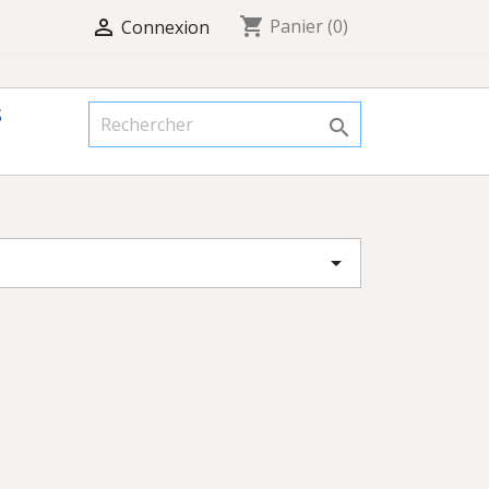
shopping_cart

Panier
(0)
Connexion
S

