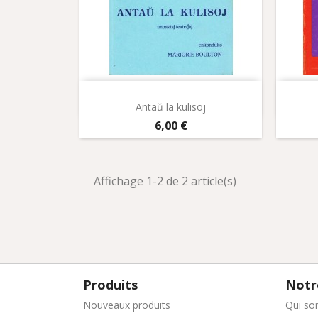
Aperçu rapide

Antaŭ la kulisoj
Prix
6,00 €
Affichage 1-2 de 2 article(s)
Produits
Notr
Nouveaux produits
Qui so